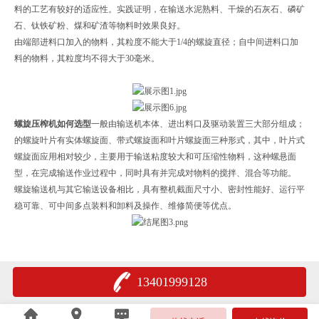
料的工艺有较好的适应性。实践证明，在输送水泥熟料、干燥的石灰石、磷矿
石、钛铁矿粉、煤和矿渣等物料时效果良好。
由端部进料口加入的物料，其粒度不能大于1/4的螺旋直径；自中间进料口加
料的物料，其粒度均不得大于30毫米。
螺旋压榨机如何选型
一般由输送机本体、进出料口及驱动装置三大部分组成；
的螺旋叶片有实体螺旋面、带式螺旋面和叶片螺旋面三种形式，其中，叶片式
螺旋面应用相对较少，主要用于输送粘度较大和可压缩性物料，这种螺悬面
型，在完成输送作业过程中，同时具有并完成对物料的搅拌、混合等功能。
螺旋输送机与其它输送设备相比，具有整机截面尺寸小、密封性能好、运行平
稳可靠、可中间多点装料和卸料及操作、维修简便等优点。
13401999128