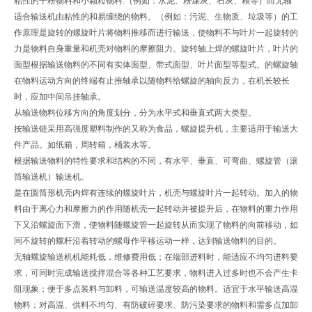
粘性的干粉物料和小颗粒物料.（例如：水泥、粉煤灰、石灰、粮等）而无轴
适合输送机由粘性的和易缠绕的物料。（例如：污泥、生物质、垃圾等）的工
作原理是旋转的螺旋叶片将物料推移而进行输送，使物料不与叶片一起旋转的
力是物料自身重量和机壳对物料的摩擦阻力。旋转轴上焊的螺旋叶片，叶片的
面型根据输送物料的不同有实体面型、带式面型、叶片面型等型式。的螺旋轴
在物料运动方向的终端有止推轴承以随物料给螺旋的轴向反力，在机长较长
时，应加中间吊挂轴承。
从输送物料位移方向的角度划分，分为水平式和垂直式两大类型。
按输送链采用高强度塑料制作的又称为食品，螺旋提升机，主要适用于输送大
件产品。如纸箱，周转箱，桶装水等。
根据输送物料的特性要求和结构的不同，有水平、垂直、可弯曲、螺旋管（滚
筒输送机）输送机。
是在圆筒形机壳内焊有连续的螺旋叶片，机壳与螺旋叶片一起转动。加入的物
料由于离心力和摩擦力的作用随机壳一起转动并被提升后，在物料的重力作用
下又沿螺旋面下滑，使物料随螺旋管一起旋转从而实现了物料的向前移动，如
同不旋转的螺杆沿着转动的螺母作平移运动一样，达到输送物料的目的。
无轴螺旋输送机机能耗低，维修费用低；在端部进料时，能适应不均匀进料要
求，可同时完成输送搅拌混合等各种工艺要求，物料进入过多时也不会产生卡
阻现象；便于多点装料与卸料，可输送温度较高的物料。适宜于水平输送高温
物料；对高温、供料不均匀、有防破碎要求、防污染要求的物料和需多点加卸